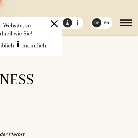
DE
EN
 Website, so
iduell wie Sie!
iblich
männlich
NESS
oder Herbst