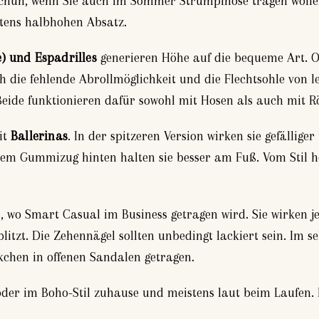
chuh, wenn Sie auch im Sommer Strumpfhose tragen wollen
tens halbhohen Absatz.
) und Espadrilles
generieren Höhe auf die bequeme Art. O
 die fehlende Abrollmöglichkeit und die Flechtsohle von le
eide funktionieren dafür sowohl mit Hosen als auch mit R
it
Ballerinas
. In der spitzeren Version wirken sie gefällige
em Gummizug hinten halten sie besser am Fuß. Vom Stil h
 wo Smart Casual im Business getragen wird. Sie wirken je
itzt. Die Zehennägel sollten unbedingt lackiert sein. Im s
chen in offenen Sandalen getragen.
oder im Boho-Stil zuhause und meistens laut beim Laufen. I